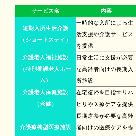
サービス名
内容
一時的な入所による生
短期入所生活介護
活支援や介護サービス
（ショートステイ）
を提供
介護老人福祉施設
日常生活に支援が必要
（特別養護老人ホー
な高齢者向けの長期入
ム）
所施設
介護老人保健施設
在宅復帰を目指すリハ
（老健）
ビリや医療ケアを提供
長期療養が必要な高齢
介護療養型医療施設
者向けの医療ケアを提