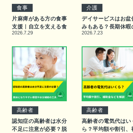
食事
介護
片麻痺がある方の食事
デイサービスはお盆
支援｜自立を支える食
みもある？長期休暇
2026.7.29
2026.7.23
具の工夫と自分で食べ
対処法や注意点など
る大切さや注意点など
高齢者
高齢者
認知症の高齢者は水分
高齢者の電気代はい
不足に注意が必要？脱
ら？平均額や割引、