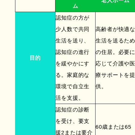
老人ホーム
ム
認知症の方が
少人数で共同
高齢者が快適
生活を送り、
生活を送るた
認知症の進行
の住居。必要
目的
を緩やかにす
応じて介護や
る。家庭的な
療サポートを
環境で自立生
供。
活を支援。
認知症の診断
を受け、要支
60歳または65
援2または要介