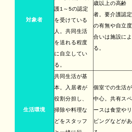
歳以上の高齢
護1～5の認定
者。要介護認
対象者
を受けている
の有無や自立
人。共同生活
合いは施設に
を送れる程度
る。
に自立してい
る。
共同生活が基
本。入居者が
個室での生活
役割分担し、
中心。共有ス
生活環境
掃除や料理な
ースは食堂や
どをスタッフ
ビングなどが