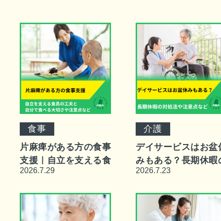
食事
介護
片麻痺がある方の食事
デイサービスはお盆
支援｜自立を支える食
みもある？長期休暇
2026.7.29
2026.7.23
具の工夫と自分で食べ
対処法や注意点など
る大切さや注意点など