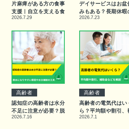
片麻痺がある方の食事
デイサービスはお盆
支援｜自立を支える食
みもある？長期休暇
2026.7.29
2026.7.23
具の工夫と自分で食べ
対処法や注意点など
る大切さや注意点など
高齢者
高齢者
認知症の高齢者は水分
高齢者の電気代はい
不足に注意が必要？脱
ら？平均額や割引、
2026.7.16
2026.7.1
水になりやすい原因や
助金などを解説
水分補給の工夫