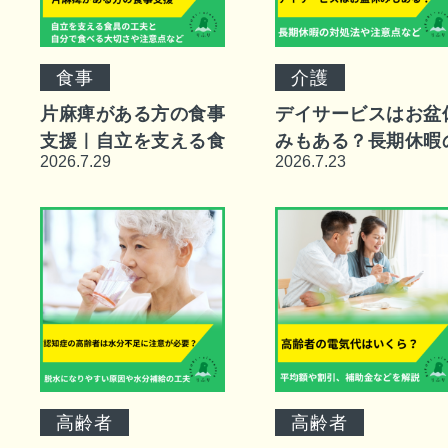
食事
介護
片麻痺がある方の食事
デイサービスはお盆
支援｜自立を支える食
みもある？長期休暇
2026.7.29
2026.7.23
具の工夫と自分で食べ
対処法や注意点など
る大切さや注意点など
高齢者
高齢者