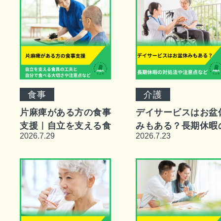
食事
介護
片麻痺がある方の食事
デイサービスはお盆
支援｜自立を支える食
みもある？長期休暇
2026.7.29
2026.7.23
具の工夫と自分で食べ
対処法や注意点など
る大切さや注意点など